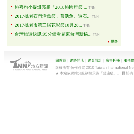
桃喜狗小提燈亮相「2018桃園燈節 ...
TNN
2017桃園石門活魚節，嘗活魚、遊石...
TNN
2017桃園市第三屆花彩節10月28...
TNN
台灣旅遊快訊:95分鐘看見東台灣新秘...
TNN
更多
回首頁
｜
網路開店
｜
網頁設計
｜
廣告托播
｜
服務
版權所有 仿作必究 2010 Taiwan International Net Co
目前
★ 本站依網站分級制標示為「普遍級」。