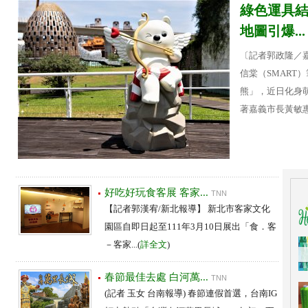
綠色運具結
地圖引爆...
〔記者郭政隆／
信棠（SMART
熊」，近日化身
著嘉義市長黃敏惠驚
好吃好玩食客展 客家...
TNN
【記者郭漢宥/新北報導】 新北市客家文化
園區自即日起至111年3月10日展出「食．客
－客家...(
詳全文
)
春節最佳去處 白河萬...
TNN
(記者 玉女 台南報導) 春節連假首選，台南IG