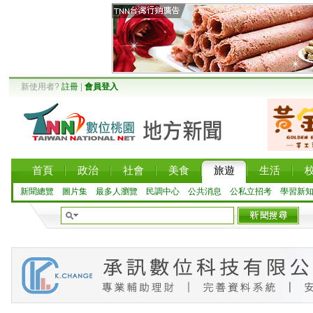
新使用者?
註冊
|
會員登入
首頁
政治
社會
美食
旅遊
生活
新聞總覽
圖片集
最多人瀏覽
民調中心
公共消息
公私立招考
學習新