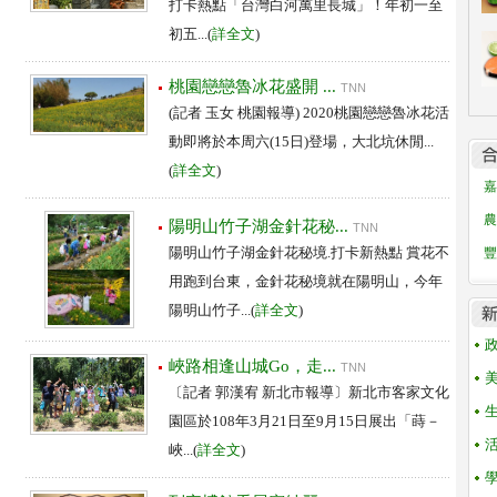
打卡熱點「台灣白河萬里長城」！年初一至
初五...(
詳全文
)
桃園戀戀魯冰花盛開 ...
TNN
(記者 玉女 桃園報導) 2020桃園戀戀魯冰花活
動即將於本周六(15日)登場，大北坑休閒...
(
詳全文
)
嘉
農
陽明山竹子湖金針花秘...
TNN
陽明山竹子湖金針花秘境.打卡新熱點 賞花不
豐
用跑到台東，金針花秘境就在陽明山，今年
陽明山竹子...(
詳全文
)
峽路相逢山城Go，走...
TNN
〔記者 郭漢宥 新北市報導〕新北市客家文化
園區於108年3月21日至9月15日展出「蒔－
峽...(
詳全文
)