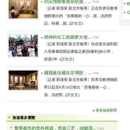
到宗博館看展穿紗麗，...
TNN
〔記者 郭漢宥 新北市報導〕正在世界宗教博
物館展出的「供養藝術－心．器．法的對
話」特展，除...(
詳全文
)
精神科社工扮圓夢大使...
TNN
〔記者 郭漢宥 新北市報導〕住在衛生福利部
八里療養院附設康復之家(快樂村)的小芳，
經過2年...(
詳全文
)
國寶級珍藏在宗博館，...
TNN
〔記者 郭漢宥 新北市報導〕世界宗教博物館
即日起至8月18日推出「供養藝術－心．
器．法的對...(
詳全文
)
更多旅遊新聞
旅遊最多瀏覽
繁華都市的世外桃源，悠遊三芝，傾聽清...
TNN