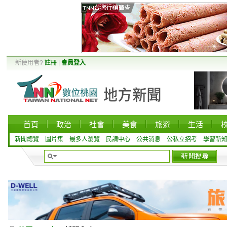
新使用者?
註冊
|
會員登入
首頁
政治
社會
美食
旅遊
生活
新聞總覽
圖片集
最多人瀏覽
民調中心
公共消息
公私立招考
學習新