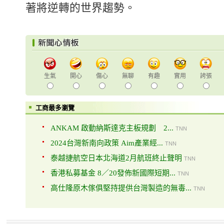
著將逆轉的世界趨勢。
生氣
開心
傷心
無聊
有趣
實用
誇張
工商最多瀏覽
ANKAM 啟動納斯達克主板規劃 2...
TNN
2024台灣新南向政策 Aim產業經...
TNN
泰越捷航空日本北海道2月航班終止聲明
TNN
香港私募基金 8／20發佈新國際短期...
TNN
高仕隆原木傢俱堅持提供台灣製造的無毒...
TNN