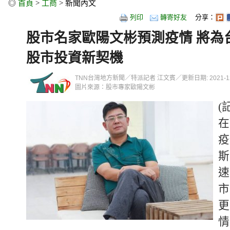
◎
首頁
>
工商
> 新聞內文
列印
轉寄好友
分享：
股市名家歐陽文彬預測疫情 將為
股市投資新契機
TNN台灣地方新聞／特派記者 江文賓／更新日期: 2021-12-01
圖片來源：股市專家歐陽文彬
(
在
疫
斯
速
市
更
情