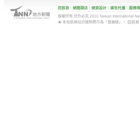
回首頁
｜
網路開店
｜
網頁設計
｜
廣告托播
｜
服務
版權所有 仿作必究 2010 Taiwan International Net Co
目前
★ 本站依網站分級制標示為「普遍級」。